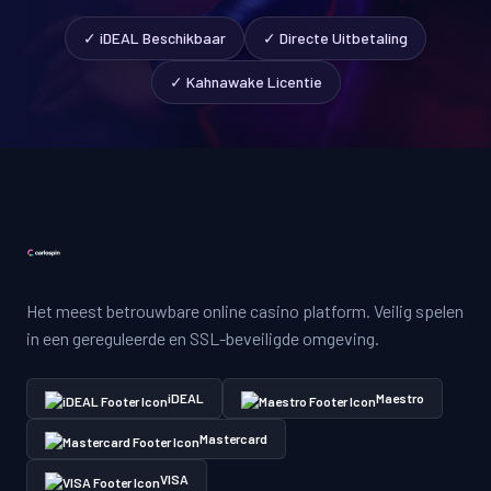
✓ iDEAL Beschikbaar
✓ Directe Uitbetaling
✓ Kahnawake Licentie
Het meest betrouwbare online casino platform. Veilig spelen
in een gereguleerde en SSL-beveiligde omgeving.
iDEAL
Maestro
Mastercard
VISA