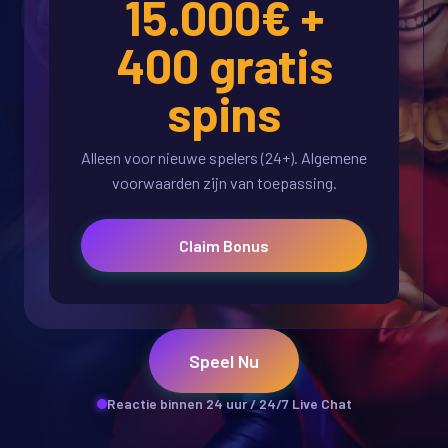
15.000€ +
400 gratis
spins
Alleen voor nieuwe spelers (24+). Algemene
voorwaarden zijn van toepassing.
Claim Bonus
Speel Nu
Reactie binnen 24 uur / 24/7 Live Chat